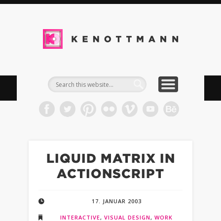
DOWNLOADS
IMPRESSUM
TIMELINE
WORK
BLOG
INFO
KEN
Kommun
& Med
LIQUID MATRIX IN
ACTIONSCRIPT
17. JANUAR 2003
INTERACTIVE
,
VISUAL DESIGN
,
WORK