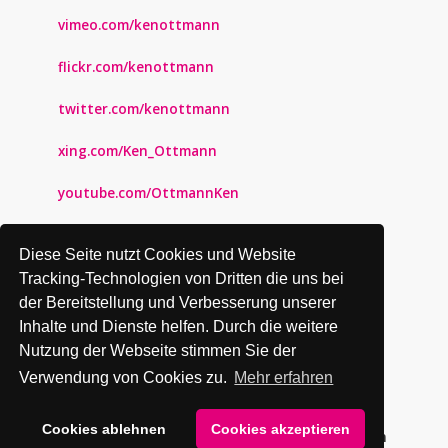
vimeo.com/kenottmann
flickr.com/kenottmann
twitter.com/kenottmann
xing.com/Ken_Ottmann
youtube.com/OttmannKen
pinterest.com/kenottmann
Diese Seite nutzt Cookies und Website
kenottmann.tumblr.com
Tracking-Technologien von Dritten die uns bei
der Bereitstellung und Verbesserung unserer
behance.net/kenottmann
Inhalte und Dienste helfen. Durch die weitere
Nutzung der Webseite stimmen Sie der
instagram.com/kenottmann
Verwendung von Cookies zu.
Mehr erfahren
Cookies ablehnen
Cookies akzeptieren
© 2026 KEN OTTMANN | Kommunikationsdesign