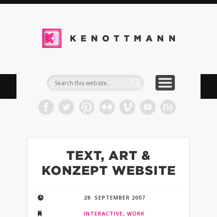
DOWNLOADS
IMPRESSUM
TIMELINE
WORK
BLOG
INFO
KEN
Kommun
& Med
TEXT, ART &
KONZEPT WEBSITE
28. SEPTEMBER 2007
INTERACTIVE
,
WORK