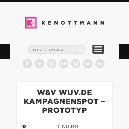
DOWNLOADS
IMPRESSUM
TIMELINE
WORK
BLOG
INFO
KEN
Kommun
& Med
W&V WUV.DE
KAMPAGNENSPOT –
PROTOTYP
6. JULI 2009