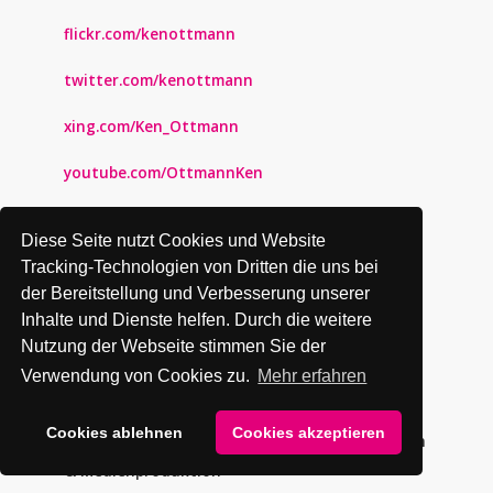
flickr.com/kenottmann
twitter.com/kenottmann
xing.com/Ken_Ottmann
youtube.com/OttmannKen
pinterest.com/kenottmann
Diese Seite nutzt Cookies und Website
kenottmann.tumblr.com
Tracking-Technologien von Dritten die uns bei
der Bereitstellung und Verbesserung unserer
behance.net/kenottmann
Inhalte und Dienste helfen. Durch die weitere
Nutzung der Webseite stimmen Sie der
instagram.com/kenottmann
Verwendung von Cookies zu.
Mehr erfahren
Cookies ablehnen
Cookies akzeptieren
© 2026 KEN OTTMANN | Kommunikationsdesign
& Medienproduktion