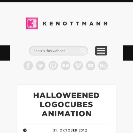
DOWNLOADS
IMPRESSUM
TIMELINE
WORK
BLOG
INFO
KEN
Kommun
& Med
HALLOWEENED
LOGOCUBES
ANIMATION
31. OKTOBER 2012