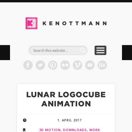
DOWNLOADS
IMPRESSUM
TIMELINE
WORK
BLOG
INFO
KEN
Kommun
& Med
LUNAR LOGOCUBE
ANIMATION
1. APRIL 2017
3D MOTION
,
DOWNLOADS
,
WORK