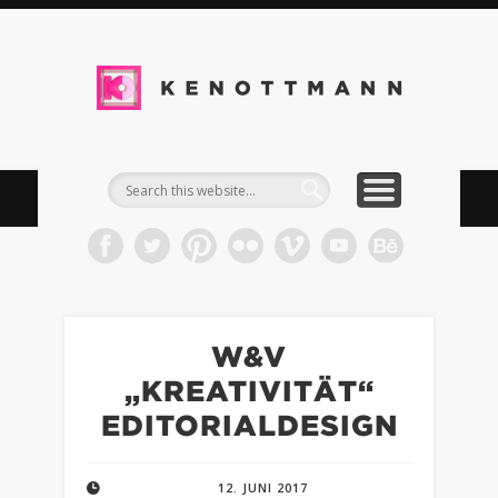
DOWNLOADS
IMPRESSUM
TIMELINE
WORK
BLOG
INFO
KEN
Kommun
& Med
W&V
„KREATIVITÄT“
EDITORIALDESIGN
12. JUNI 2017